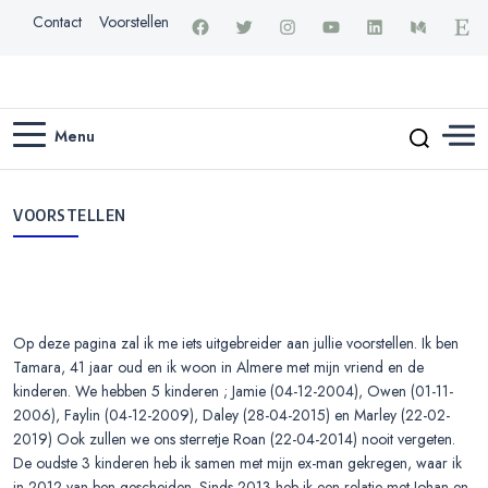
Contact
Voorstellen
Menu
VOORSTELLEN
Op deze pagina zal ik me iets uitgebreider aan jullie voorstellen. Ik ben
Tamara, 41 jaar oud en ik woon in Almere met mijn vriend en de
kinderen. We hebben 5 kinderen ; Jamie (04-12-2004), Owen (01-11-
2006), Faylin (04-12-2009), Daley (28-04-2015) en Marley (22-02-
2019) Ook zullen we ons sterretje Roan (22-04-2014) nooit vergeten.
De oudste 3 kinderen heb ik samen met mijn ex-man gekregen, waar ik
in 2012 van ben gescheiden. Sinds 2013 heb ik een relatie met Johan en