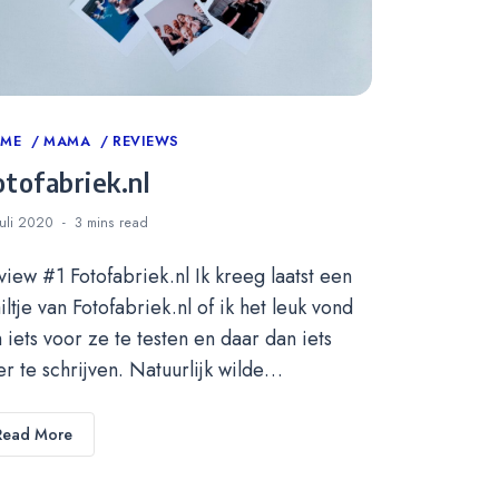
tegories
OME
MAMA
REVIEWS
otofabriek.nl
juli 2020
3 mins
read
view #1 Fotofabriek.nl Ik kreeg laatst een
iltje van Fotofabriek.nl of ik het leuk vond
 iets voor ze te testen en daar dan iets
er te schrijven. Natuurlijk wilde…
Read More