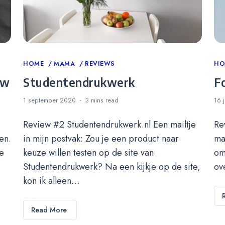
Categories
HOME
MAMA
REVIEWS
Ca
H
ew
Studentendrukwerk
F
1 september 2020
3 mins
read
16 
Review #2 Studentendrukwerk.nl Een mailtje
Re
en.
in mijn postvak: Zou je een product naar
ma
je
keuze willen testen op de site van
om
Studentendrukwerk? Na een kijkje op de site,
ov
kon ik alleen…
Read More