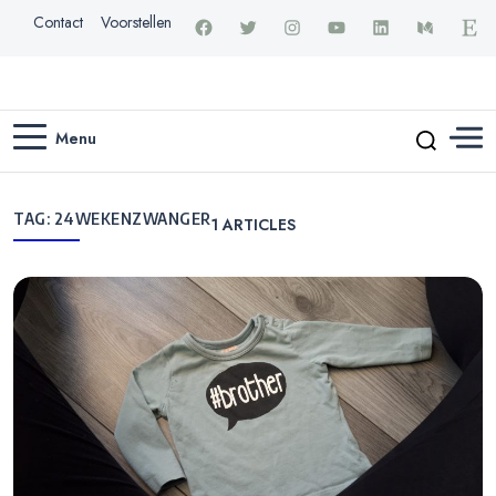
Contact
Voorstellen
Menu
TAG:
24WEKENZWANGER
1
ARTICLES