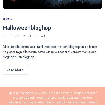
Categories
HOME
Halloweenbloghop
11 oktober 2019
3 mins
read
Dit is de allereerste keer dat ik meedoe met een bloghop en dit is ook
nog eens mijn allereerste echte winactie. Lees snel verder! Wat is een
bloghop? Een bloghop…
Read More
Op mijn site gebruik ik cookies om ervoor te zorgen dat deze
site zo soepel mogelijk draait. Als je doorgaat met het
gebruiken van deze site, ga ik er vanuit dat je ermee instemt.