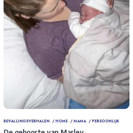
Categories
BEVALLINGSVERHALEN
HOME
MAMA
PERSOONLIJK
De geboorte van Marley