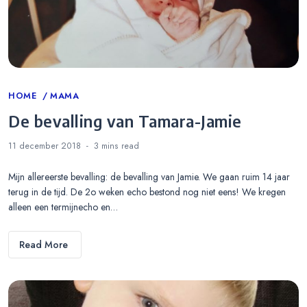
Categories
HOME
MAMA
De bevalling van Tamara-Jamie
11 december 2018
3 mins
read
Mijn allereerste bevalling: de bevalling van Jamie. We gaan ruim 14 jaar
terug in de tijd. De 2o weken echo bestond nog niet eens! We kregen
alleen een termijnecho en…
Read More