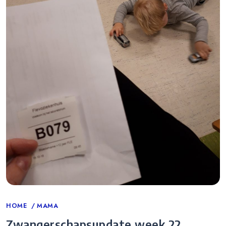
Categories
HOME
MAMA
Zwangerschapsupdate week 22