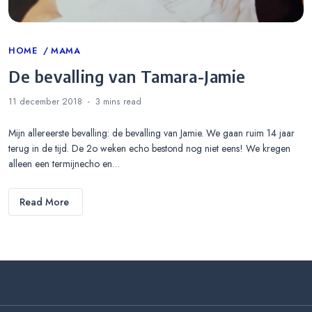
Categories
HOME
MAMA
De bevalling van Tamara-Jamie
11 december 2018
3 mins
read
Mijn allereerste bevalling: de bevalling van Jamie. We gaan ruim 14 jaar
terug in de tijd. De 2o weken echo bestond nog niet eens! We kregen
alleen een termijnecho en…
Read More