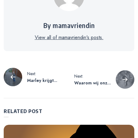
By mamavriendin
View all of mamavriendin's posts.
Bericht
Next:
Next:
Marley krijgt
Waarom wij onze
navigatie
buisjes
bruiloft wederom
uitstellen
vanwege corona
RELATED POST