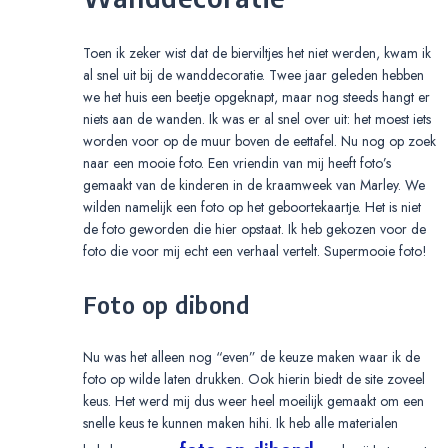
Toen ik zeker wist dat de bierviltjes het niet werden, kwam ik
al snel uit bij de wanddecoratie. Twee jaar geleden hebben
we het huis een beetje opgeknapt, maar nog steeds hangt er
niets aan de wanden. Ik was er al snel over uit: het moest iets
worden voor op de muur boven de eettafel. Nu nog op zoek
naar een mooie foto. Een vriendin van mij heeft foto’s
gemaakt van de kinderen in de kraamweek van Marley. We
wilden namelijk een foto op het geboortekaartje. Het is niet
de foto geworden die hier opstaat. Ik heb gekozen voor de
foto die voor mij echt een verhaal vertelt. Supermooie foto!
Foto op dibond
Nu was het alleen nog “even” de keuze maken waar ik de
foto op wilde laten drukken. Ook hierin biedt de site zoveel
keus. Het werd mij dus weer heel moeilijk gemaakt om een
snelle keus te kunnen maken hihi. Ik heb alle materialen