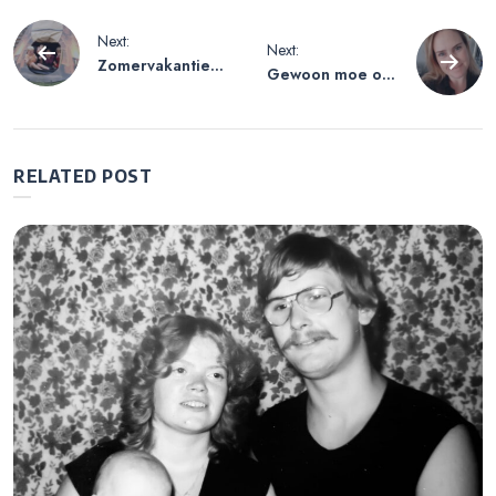
Bericht
Next:
Next:
Zomervakantie
Gewoon moe of
navigatie
2020
overspannen?
RELATED POST