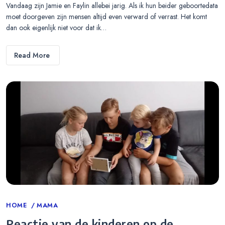
Vandaag zijn Jamie en Faylin allebei jarig. Als ik hun beider geboortedata
moet doorgeven zijn mensen altijd even verward of verrast. Het komt
dan ook eigenlijk niet voor dat ik…
Read More
Categories
HOME
MAMA
Reactie van de kinderen op de