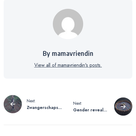
By mamavriendin
View all of mamavriendin's posts.
Bericht
Next:
Next:
Zwangerschapsu
Gender reveal
navigatie
pdate: 23 weken
#2
zwanger