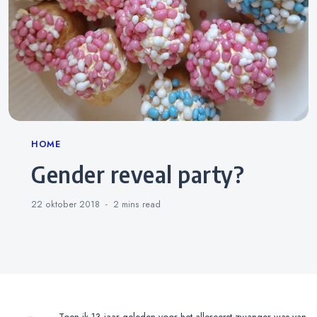
Categories
HOME
Gender reveal party?
22 oktober 2018
2 mins
read
Toen ik 13 jaar geleden voor het allereerst zwanger was van