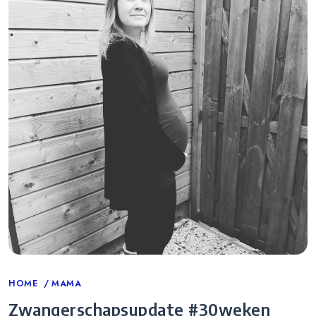
Categories
HOME
MAMA
Zwangerschapsupdate #30weken