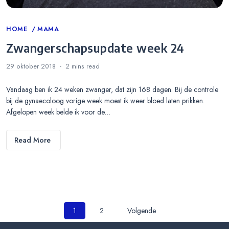
Categories
HOME
MAMA
Zwangerschapsupdate week 24
29 oktober 2018
2 mins
read
Vandaag ben ik 24 weken zwanger, dat zijn 168 dagen. Bij de controle
bij de gynaecoloog vorige week moest ik weer bloed laten prikken.
Afgelopen week belde ik voor de…
Read More
Berichten
1
2
Volgende